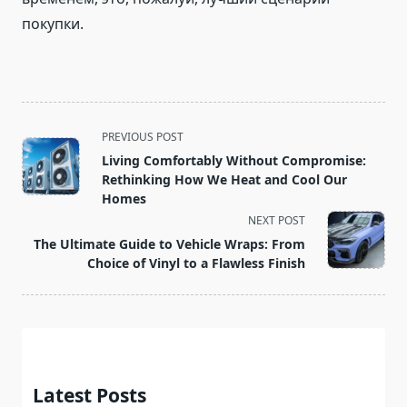
покупки.
<span
PREVIOUS POST
class="nav-
Living Comfortably Without Compromise:
subtitle
Rethinking How We Heat and Cool Our
screen-
Homes
reader-
NEXT POST
text">Page</span>
The Ultimate Guide to Vehicle Wraps: From
Choice of Vinyl to a Flawless Finish
Latest Posts